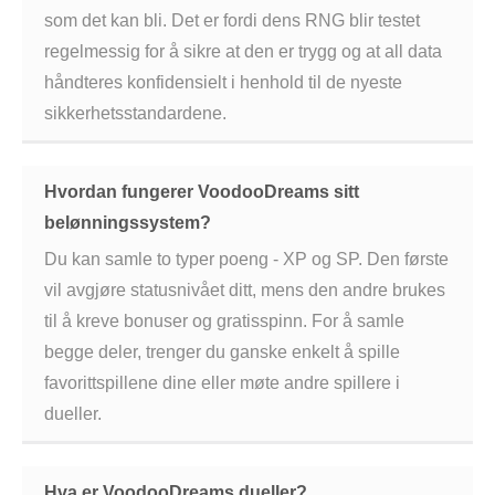
som det kan bli. Det er fordi dens RNG blir testet
regelmessig for å sikre at den er trygg og at all data
håndteres konfidensielt i henhold til de nyeste
sikkerhetsstandardene.
Hvordan fungerer VoodooDreams sitt
belønningssystem?
Du kan samle to typer poeng - XP og SP. Den første
vil avgjøre statusnivået ditt, mens den andre brukes
til å kreve bonuser og gratisspinn. For å samle
begge deler, trenger du ganske enkelt å spille
favorittspillene dine eller møte andre spillere i
dueller.
Hva er VoodooDreams dueller?