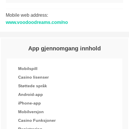
Mobile web address:
www.voodoodreams.com/no
App gjennomgang innhold
Mobilspill
Casino lisenser
Støttede språk
Android-app
iPhone-app
Mobilversjon
Casino Funksjoner