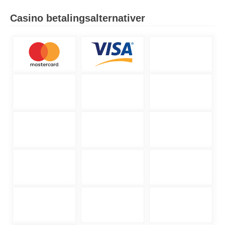
Casino betalingsalternativer