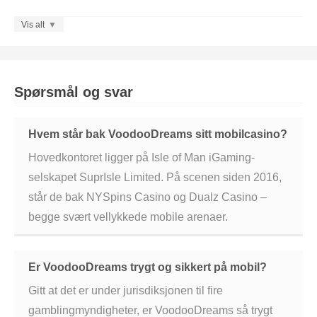
Frankrike
Hellas
Vis alt
Israel
Italia
Nederland
Portugal
Romania
Slovakia
Spørsmål og svar
Slovenia
Spania
Sveits
Tyskland
Hvem står bak VoodooDreams sitt mobilcasino?
Ukraina
Ungarn
Hovedkontoret ligger på Isle of Man iGaming-
USA
selskapet SuprIsle Limited. På scenen siden 2016,
står de bak NYSpins Casino og Dualz Casino –
begge svært vellykkede mobile arenaer.
Er VoodooDreams trygt og sikkert på mobil?
Gitt at det er under jurisdiksjonen til fire
gamblingmyndigheter, er VoodooDreams så trygt