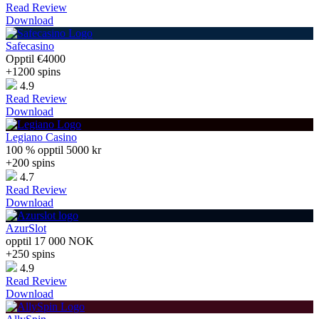
Read Review
Download
Safecasino
Opptil €4000
+1200 spins
4.9
Read Review
Download
Legiano Casino
100 % opptil 5000 kr
+200 spins
4.7
Read Review
Download
AzurSlot
opptil 17 000 NOK
+250 spins
4.9
Read Review
Download