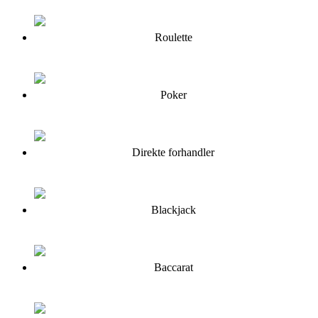
Roulette
Poker
Direkte forhandler
Blackjack
Baccarat