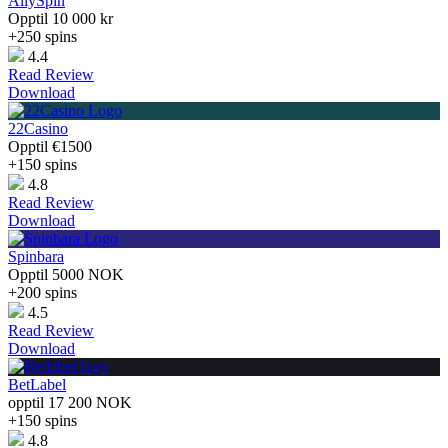
AllySpin
Opptil 10 000 kr
+250 spins
4.4
Read Review
Download
22Casino
Opptil €1500
+150 spins
4.8
Read Review
Download
Spinbara
Opptil 5000 NOK
+200 spins
4.5
Read Review
Download
BetLabel
opptil 17 200 NOK
+150 spins
4.8