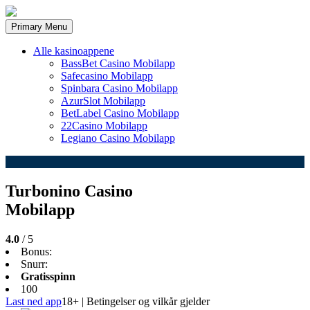
Primary Menu
Alle kasinoappene
BassBet Casino Mobilapp
Safecasino Mobilapp
Spinbara Casino Mobilapp
AzurSlot Mobilapp
BetLabel Casino Mobilapp
22Casino Mobilapp
Legiano Casino Mobilapp
Turbonino Casino
Mobilapp
4.0
/ 5
Bonus:
Snurr:
Gratisspinn
100
Last ned app
18+ | Betingelser og vilkår gjelder