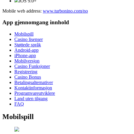
iOS 9.0+
Mobile web address:
www.turbonino.com/no
App gjennomgang innhold
Mobilspill
Casino lisenser
Støttede språk
Android-app
iPhone-app
Mobilversjon
Casino Funksjoner
Registrering
Casino Bonus
Betalingsalternativer
Kontaktinformasjon
Programvareutviklere
Land uten tilgang
FAQ
Mobilspill