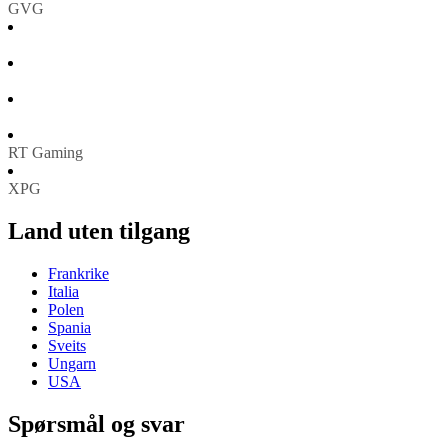
GVG
RT Gaming
XPG
Land uten tilgang
Frankrike
Italia
Polen
Spania
Sveits
Ungarn
USA
Spørsmål og svar