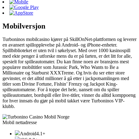
Mobilversjon
Turboninos mobilcasino kjører på SkillOnNet-plattformen og leverer
en avansert spillopplevelse på Android- og iPhone-enheter.
Spillbiblioteket er uten tvil i søkelyset. Med over 1000 kasinospill
med ekte penger å utforske mens du er på farten, er det litt for alle,
spesielt for spilleautomater. Du kan finne noen av bransjens mest
populære mobiltitler som Jurassic Park, Who Wants to Be a
Millionaire og Starburst XXXTreme. Og hvis du ser etter store
gevinster, er det alltid millioner å gå etter i jackpotsamlingen med
titler som Divine Fortune, Fishin’ Frenzy og Jackpot King-
spilleautomatene. For å toppe det hele, uansett om du spiller
spilleautomater, bordspill eller live-titler, vinner du alltid komppoeng
for hver innsats du gjør på mobil takket være Turboninos VIP-
klubb.
Mobil nettadresse
Android4.1+