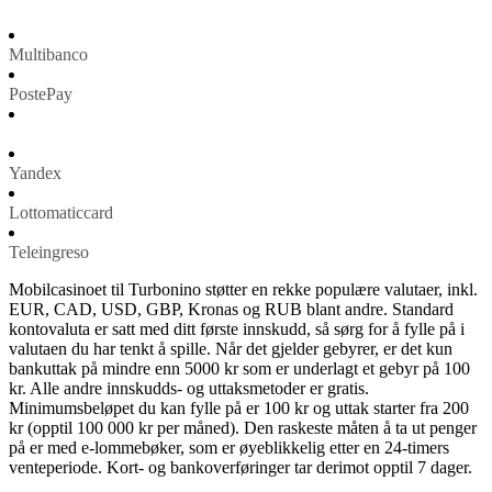
Multibanco
PostePay
Yandex
Lottomaticcard
Teleingreso
Mobilcasinoet til Turbonino støtter en rekke populære valutaer, inkl.
EUR, CAD, USD, GBP, Kronas og RUB blant andre. Standard
kontovaluta er satt med ditt første innskudd, så sørg for å fylle på i
valutaen du har tenkt å spille. Når det gjelder gebyrer, er det kun
bankuttak på mindre enn 5000 kr som er underlagt et gebyr på 100
kr. Alle andre innskudds- og uttaksmetoder er gratis.
Minimumsbeløpet du kan fylle på er 100 kr og uttak starter fra 200
kr (opptil 100 000 kr per måned). Den raskeste måten å ta ut penger
på er med e-lommebøker, som er øyeblikkelig etter en 24-timers
venteperiode. Kort- og bankoverføringer tar derimot opptil 7 dager.