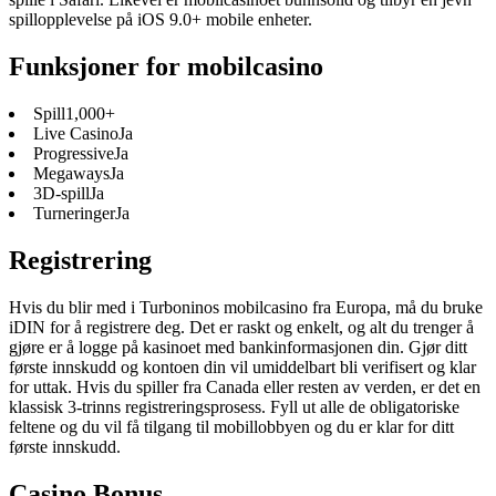
spillopplevelse på iOS 9.0+ mobile enheter.
Funksjoner for mobilcasino
Spill
1,000+
Live Casino
Ja
Progressive
Ja
Megaways
Ja
3D-spill
Ja
Turneringer
Ja
Registrering
Hvis du blir med i Turboninos mobilcasino fra Europa, må du bruke
iDIN for å registrere deg. Det er raskt og enkelt, og alt du trenger å
gjøre er å logge på kasinoet med bankinformasjonen din. Gjør ditt
første innskudd og kontoen din vil umiddelbart bli verifisert og klar
for uttak. Hvis du spiller fra Canada eller resten av verden, er det en
klassisk 3-trinns registreringsprosess. Fyll ut alle de obligatoriske
feltene og du vil få tilgang til mobillobbyen og du er klar for ditt
første innskudd.
Casino Bonus