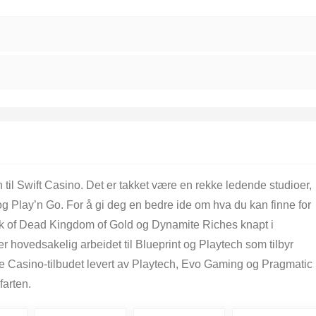
n til Swift Casino. Det er takket være en rekke ledende studioer,
 Play’n Go. For å gi deg en bedre ide om hva du kan finne for
ok of Dead Kingdom of Gold og Dynamite Riches knapt i
r hovedsakelig arbeidet til Blueprint og Playtech som tilbyr
ive Casino-tilbudet levert av Playtech, Evo Gaming og Pragmatic
farten.