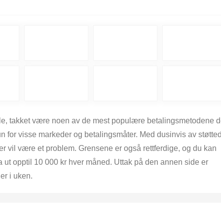
etale, takket være noen av de mest populære betalingsmetodene d
un for visse markeder og betalingsmåter. Med dusinvis av støtte
rer vil være et problem. Grensene er også rettferdige, og du kan
 ut opptil 10 000 kr hver måned. Uttak på den annen side er
er i uken.