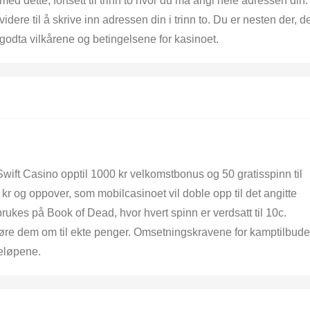
ed dette, fortsett til trinn to hvor du må angi hele adressen din.
å videre til å skrive inn adressen din i trinn to. Du er nesten der, d
godta vilkårene og betingelsene for kasinoet.
wift Casino opptil 1000 kr velkomstbonus og 50 gratisspinn til
100 kr og oppover, som mobilcasinoet vil doble opp til det angitte
ukes på Book of Dead, hvor hvert spinn er verdsatt til 10c.
øre dem om til ekte penger. Omsetningskravene for kamptilbude
beløpene.