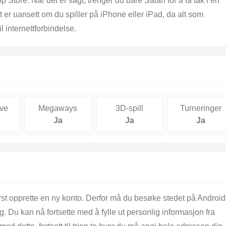
Store. Når det er sagt, trenger du bare Safari for å få tak i en
 er uansett om du spiller på iPhone eller iPad, da alt som
l internettforbindelse.
ive
Megaways
3D-spill
Turneringer
Ja
Ja
Ja
ørst opprette en ny konto. Derfor må du besøke stedet på Android
. Du kan nå fortsette med å fylle ut personlig informasjon fra