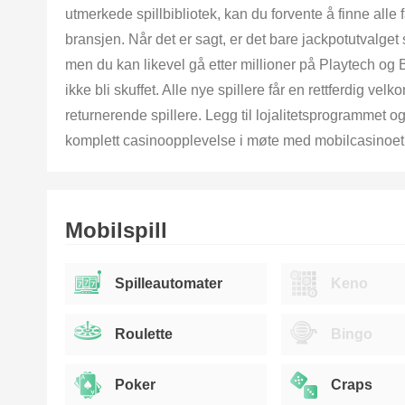
utmerkede spillbibliotek, kan du forvente å finne alle
bransjen. Når det er sagt, er det bare jackpotutval
men du kan likevel gå etter millioner på Playtech og Bl
ikke bli skuffet. Alle nye spillere får en rettferdig 
returnerende spillere. Legg til lojalitetsprogrammet o
komplett casinoopplevelse i møte med mobilcasinoet t
Mobilspill
Spilleautomater
Keno
Roulette
Bingo
Poker
Craps