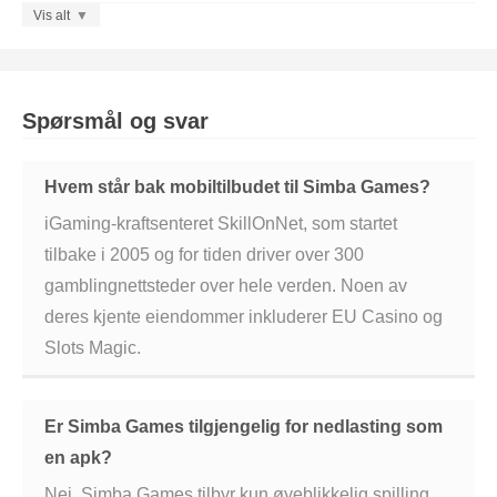
Vis alt
Israel
Italia
Portugal
Romania
Slovakia
Slovenia
Spørsmål og svar
Spania
Sveits
Tyskland
Ukraina
Hvem står bak mobiltilbudet til Simba Games?
Ungarn
USA
iGaming-kraftsenteret SkillOnNet, som startet
tilbake i 2005 og for tiden driver over 300
gamblingnettsteder over hele verden. Noen av
deres kjente eiendommer inkluderer EU Casino og
Slots Magic.
Er Simba Games tilgjengelig for nedlasting som
en apk?
Nei, Simba Games tilbyr kun øyeblikkelig spilling,