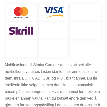
Mobilcasinoet til Simba Games støtter stort sett alle
nøkkelkontovalutaer. Listen står for mer enn et dusin av
dem, inkl. EUR, CAD, GBP og NOK blant annet. Du får
imidlertid ikke velge en, men den tildeles automatisk
basert på plasseringen din. Hvis du derimot foretrekker å
bruke en annen valuta, kan du fortsatt endre den ved å
gjøre en førstegangspåfylling i den valutaen du ønsker å