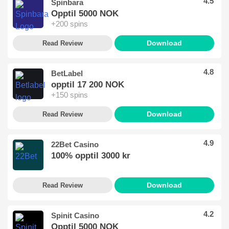
4.5
Spinbara
Opptil 5000 NOK
+200 spins
Download
Read Review
4.8
BetLabel
opptil 17 200 NOK
+150 spins
Download
Read Review
4.9
22Bet Casino
100% opptil 3000 kr
Download
Read Review
4.2
Spinit Casino
Opptil 5000 NOK