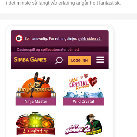
i det minste så langt vår erfaring angår helt fantastisk.