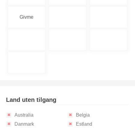
Givme
Land uten tilgang
Australia
Belgia
Danmark
Estland
Frankrike
Hellas