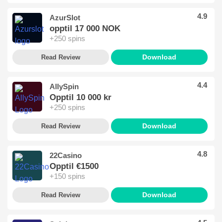
4.9
AzurSlot
opptil 17 000 NOK
+250 spins
Download
Read Review
4.4
AllySpin
Opptil 10 000 kr
+250 spins
Download
Read Review
4.8
22Casino
Opptil €1500
+150 spins
Download
Read Review