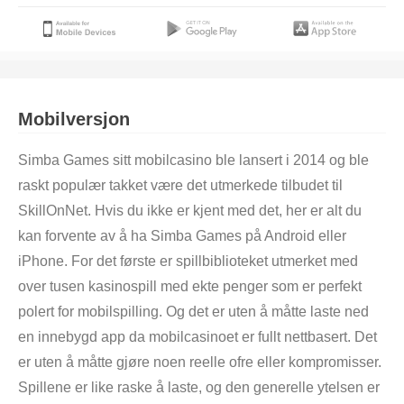
Mobilversjon
Simba Games sitt mobilcasino ble lansert i 2014 og ble
raskt populær takket være det utmerkede tilbudet til
SkillOnNet. Hvis du ikke er kjent med det, her er alt du
kan forvente av å ha Simba Games på Android eller
iPhone. For det første er spillbiblioteket utmerket med
over tusen kasinospill med ekte penger som er perfekt
polert for mobilspilling. Og det er uten å måtte laste ned
en innebygd app da mobilcasinoet er fullt nettbasert. Det
er uten å måtte gjøre noen reelle ofre eller kompromisser.
Spillene er like raske å laste, og den generelle ytelsen er