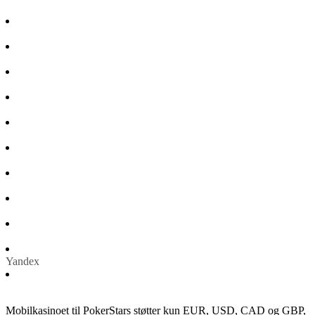
Yandex
Mobilkasinoet til PokerStars støtter kun EUR, USD, CAD og GBP,