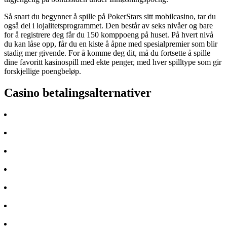
Så snart du begynner å spille på PokerStars sitt mobilcasino, tar du
også del i lojalitetsprogrammet. Den består av seks nivåer og bare
for å registrere deg får du 150 komppoeng på huset. På hvert nivå
du kan låse opp, får du en kiste å åpne med spesialpremier som blir
stadig mer givende. For å komme deg dit, må du fortsette å spille
dine favoritt kasinospill med ekte penger, med hver spilltype som gir
forskjellige poengbeløp.
Casino betalingsalternativer