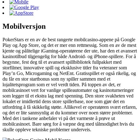
Mobilversjon
PokerStars er en av de best rangerte mobilcasino-appene på Google
Play og App Store, og det er mer enn rettmessig. Som en av de mest
kjente og pålitelige iGaming-operatørene der ute, har den et avansert
kasinotilbud tilgjengelig for både Android- og iPhone-spillere. For å
begynne, fest deg til et avansert spillbibliotek fullpakket med
storfilmer, innovative spill og eksklusive titler fra veteraner som
Play’n Go, Microgaming og NetEnt. Gratisspillet er også rikelig, og
du får en stor startbonus som ny spiller sammen med et
lojalitetsprogram som er vel verdt tiden. På toppen av det, er
mobilcasinoet vert for vanlige spilleautomater og kasinoturneringer
som legger til et ekstra lag med spenning. Den store svakheten ved
lokalet er imidlertid dens store spillerbase, noe som gjør det en
utfordring å få skikkelig støtte. Allikevel er operatøren svært erfaren,
og det er lite sannsynlig at du kommer over noen større problemer.
Med det i tankene anbefaler vi på det varmeste å prøve ut
mobilcasinoet. Bare sørg for å væpne deg med tålmodighet hvis du
skulle oppleve tekniske problemer underveis.