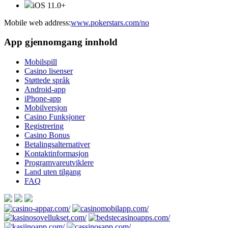
iOS 11.0+
Mobile web address:
www.pokerstars.com/no
App gjennomgang innhold
Mobilspill
Casino lisenser
Støttede språk
Android-app
iPhone-app
Mobilversjon
Casino Funksjoner
Registrering
Casino Bonus
Betalingsalternativer
Kontaktinformasjon
Programvareutviklere
Land uten tilgang
FAQ