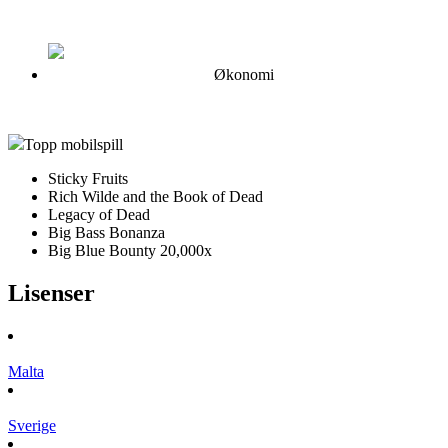
Økonomi
Topp mobilspill
Sticky Fruits
Rich Wilde and the Book of Dead
Legacy of Dead
Big Bass Bonanza
Big Blue Bounty 20,000x
Lisenser
Malta
Sverige