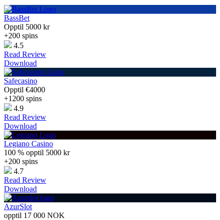
BassBet
Opptil 5000 kr
+200 spins
4.5
Read Review
Download
Safecasino
Opptil €4000
+1200 spins
4.9
Read Review
Download
Legiano Casino
100 % opptil 5000 kr
+200 spins
4.7
Read Review
Download
AzurSlot
opptil 17 000 NOK