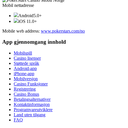
Mobil nettadresse
Android5.0+
iOS 11.0+
Mobile web address:
www.pokerstars.com/no
App gjennomgang innhold
Mobilspill
Casino lisenser
Støttede språk
Android-app
iPhone-app
Mobilversjon
Casino Funksjoner
Registrering
Casino Bonus
Betalingsalternativer
Kontaktinformasjon
Programvareutviklere
Land uten tilgang
FAQ