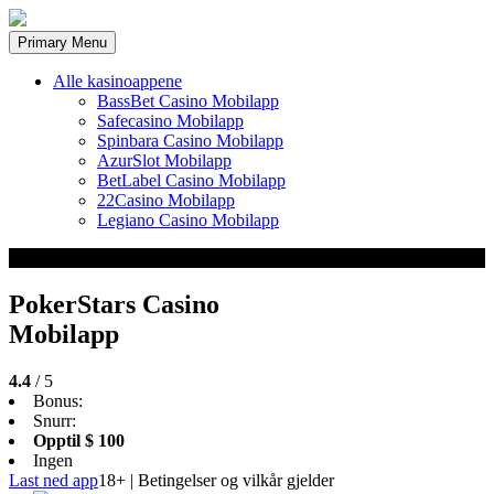
Primary Menu
Alle kasinoappene
BassBet Casino Mobilapp
Safecasino Mobilapp
Spinbara Casino Mobilapp
AzurSlot Mobilapp
BetLabel Casino Mobilapp
22Casino Mobilapp
Legiano Casino Mobilapp
PokerStars Casino
Mobilapp
4.4
/ 5
Bonus:
Snurr:
Opptil $ 100
Ingen
Last ned app
18+ | Betingelser og vilkår gjelder