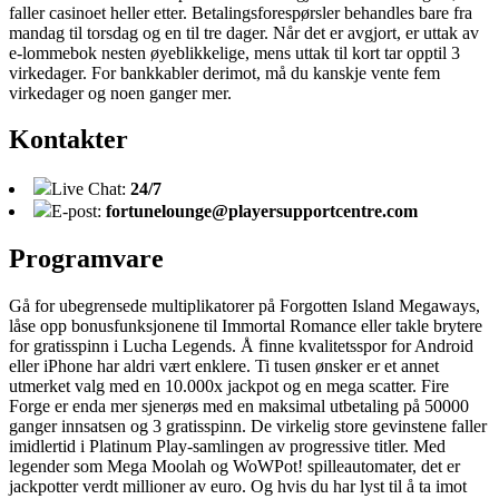
faller casinoet heller etter. Betalingsforespørsler behandles bare fra
mandag til torsdag og en til tre dager. Når det er avgjort, er uttak av
e-lommebok nesten øyeblikkelige, mens uttak til kort tar opptil 3
virkedager. For bankkabler derimot, må du kanskje vente fem
virkedager og noen ganger mer.
Kontakter
Live Chat:
24/7
E-post:
fortunelounge@playersupportcentre.com
Programvare
Gå for ubegrensede multiplikatorer på Forgotten Island Megaways,
låse opp bonusfunksjonene til Immortal Romance eller takle brytere
for gratisspinn i Lucha Legends. Å finne kvalitetsspor for Android
eller iPhone har aldri vært enklere. Ti tusen ønsker er et annet
utmerket valg med en 10.000x jackpot og en mega scatter. Fire
Forge er enda mer sjenerøs med en maksimal utbetaling på 50000
ganger innsatsen og 3 gratisspinn. De virkelig store gevinstene faller
imidlertid i Platinum Play-samlingen av progressive titler. Med
legender som Mega Moolah og WoWPot! spilleautomater, det er
jackpotter verdt millioner av euro. Og hvis du har lyst til å ta imot