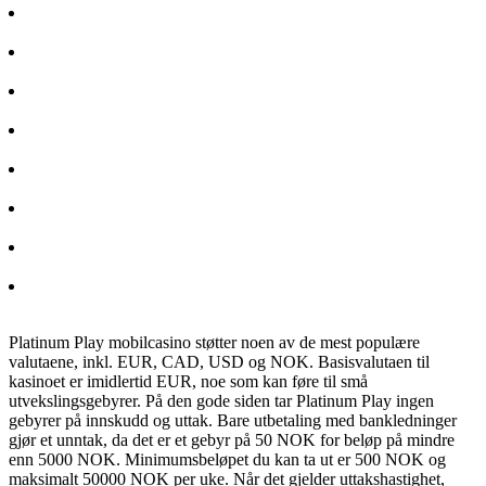
Platinum Play mobilcasino støtter noen av de mest populære
valutaene, inkl. EUR, CAD, USD og NOK. Basisvalutaen til
kasinoet er imidlertid EUR, noe som kan føre til små
utvekslingsgebyrer. På den gode siden tar Platinum Play ingen
gebyrer på innskudd og uttak. Bare utbetaling med bankledninger
gjør et unntak, da det er et gebyr på 50 NOK for beløp på mindre
enn 5000 NOK. Minimumsbeløpet du kan ta ut er 500 NOK og
maksimalt 50000 NOK per uke. Når det gjelder uttakshastighet,