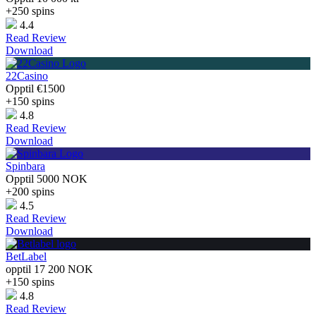
+250 spins
4.4
Read Review
Download
22Casino
Opptil €1500
+150 spins
4.8
Read Review
Download
Spinbara
Opptil 5000 NOK
+200 spins
4.5
Read Review
Download
BetLabel
opptil 17 200 NOK
+150 spins
4.8
Read Review