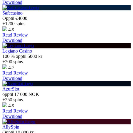
Download
Safecasino
Opptil €4000
+1200 spins
4.9
Read Review
Download
Legiano Casino
100 % opptil 5000 kr
+200 spins
4.7
Read Review
Download
AzurSlot
opptil 17 000 NOK
+250 spins
4.9
Read Review
Download
AllySpin
Opptil 10 000 kr