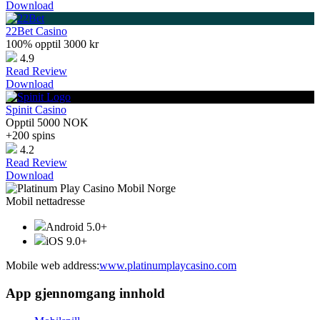
Download
22Bet Casino
100% opptil 3000 kr
4.9
Read Review
Download
Spinit Casino
Opptil 5000 NOK
+200 spins
4.2
Read Review
Download
Mobil nettadresse
Android 5.0+
iOS 9.0+
Mobile web address:
www.platinumplaycasino.com
App gjennomgang innhold