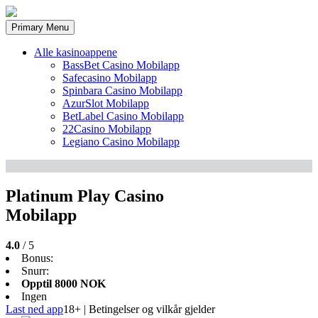
Primary Menu
Alle kasinoappene
BassBet Casino Mobilapp
Safecasino Mobilapp
Spinbara Casino Mobilapp
AzurSlot Mobilapp
BetLabel Casino Mobilapp
22Casino Mobilapp
Legiano Casino Mobilapp
Platinum Play Casino
Mobilapp
4.0
/ 5
Bonus:
Snurr:
Opptil 8000 NOK
Ingen
Last ned app
18+ | Betingelser og vilkår gjelder