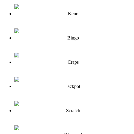
Keno
Bingo
Craps
Jackpot
Scratch