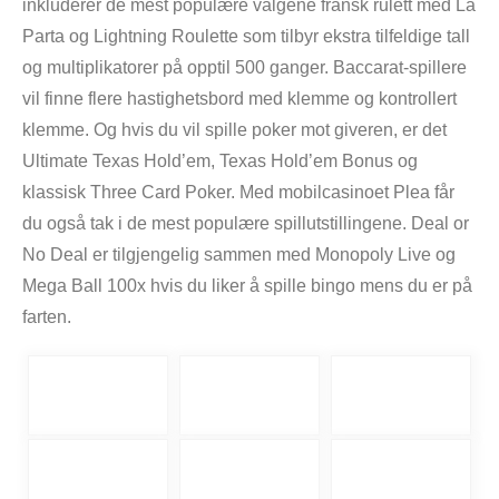
inkluderer de mest populære valgene fransk rulett med La
Parta og Lightning Roulette som tilbyr ekstra tilfeldige tall
og multiplikatorer på opptil 500 ganger. Baccarat-spillere
vil finne flere hastighetsbord med klemme og kontrollert
klemme. Og hvis du vil spille poker mot giveren, er det
Ultimate Texas Hold’em, Texas Hold’em Bonus og
klassisk Three Card Poker. Med mobilcasinoet Plea får
du også tak i de mest populære spillutstillingene. Deal or
No Deal er tilgjengelig sammen med Monopoly Live og
Mega Ball 100x hvis du liker å spille bingo mens du er på
farten.