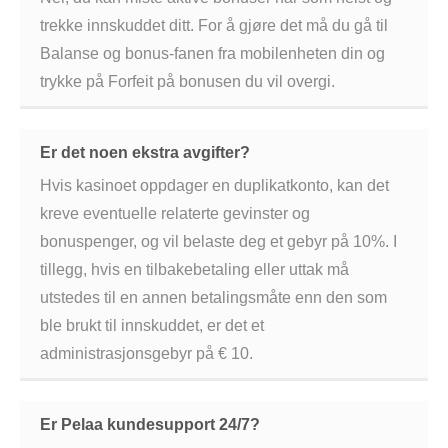
trekke innskuddet ditt. For å gjøre det må du gå til
Balanse og bonus-fanen fra mobilenheten din og
trykke på Forfeit på bonusen du vil overgi.
Er det noen ekstra avgifter?
Hvis kasinoet oppdager en duplikatkonto, kan det
kreve eventuelle relaterte gevinster og
bonuspenger, og vil belaste deg et gebyr på 10%. I
tillegg, hvis en tilbakebetaling eller uttak må
utstedes til en annen betalingsmåte enn den som
ble brukt til innskuddet, er det et
administrasjonsgebyr på € 10.
Er Pelaa kundesupport 24/7?