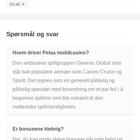
Vis alt
Italia
Portugal
Romania
Slovenia
Spania
Sveits
Spørsmål og svar
Ungarn
USA
Hvem driver Pelaa mobilcasino?
Den ambisiøse spillgruppen Genesis Global som
står bak populære arenaer som Casino Cruise og
SpinIt. Det regnes som en generelt pålitelig og
pålitelig operatør med forventning om et par feil i å
begrense spillere som ble eskalert til den
maltesiske spillmyndigheten.
Er bonusene klebrig?
Nei, du kan miste aktive bonuser når som helst og