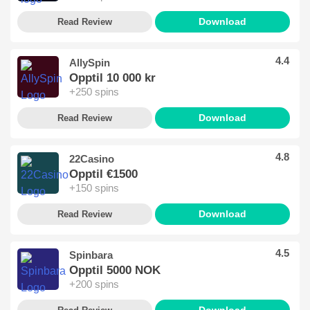
Download
Read Review
4.4
AllySpin
Opptil 10 000 kr
+250 spins
Download
Read Review
4.8
22Casino
Opptil €1500
+150 spins
Download
Read Review
4.5
Spinbara
Opptil 5000 NOK
+200 spins