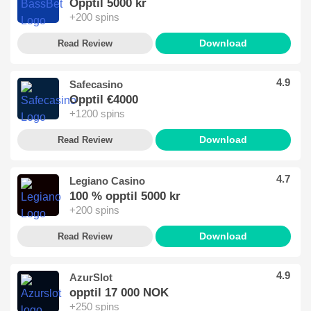
Opptil 5000 kr
+200 spins
Download
Read Review
4.9
Safecasino
Opptil €4000
+1200 spins
Download
Read Review
4.7
Legiano Casino
100 % opptil 5000 kr
+200 spins
Download
Read Review
4.9
AzurSlot
opptil 17 000 NOK
+250 spins