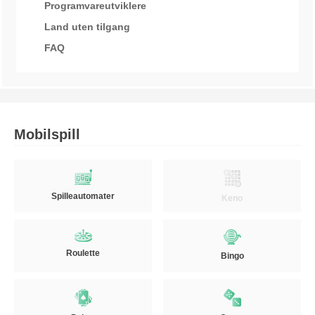
Programvareutviklere
Land uten tilgang
FAQ
Mobilspill
Spilleautomater
Keno
Roulette
Bingo