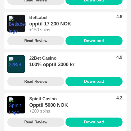
Download
Read Review
4.8
BetLabel
opptil 17 200 NOK
+150 spins
Download
Read Review
4.9
22Bet Casino
100% opptil 3000 kr
Download
Read Review
4.2
Spinit Casino
Opptil 5000 NOK
+200 spins
Download
Read Review