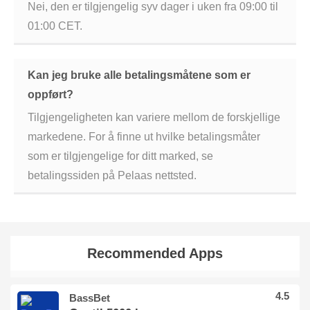
Nei, den er tilgjengelig syv dager i uken fra 09:00 til
01:00 CET.
Kan jeg bruke alle betalingsmåtene som er
oppført?
Tilgjengeligheten kan variere mellom de forskjellige
markedene. For å finne ut hvilke betalingsmåter
som er tilgjengelige for ditt marked, se
betalingssiden på Pelaas nettsted.
Recommended Apps
4.5
BassBet