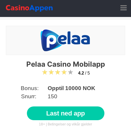
Pelaa Casino Mobilapp
4.2
/ 5
Bonus:
Opptil 10000 NOK
Snurr:
150
Last ned app
18+ | Betingelser og vilkår gjelder