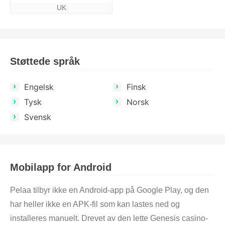
UK
Støttede språk
Engelsk
Finsk
Tysk
Norsk
Svensk
Mobilapp for Android
Pelaa tilbyr ikke en Android-app på Google Play, og den
har heller ikke en APK-fil som kan lastes ned og
installeres manuelt. Drevet av den lette Genesis casino-