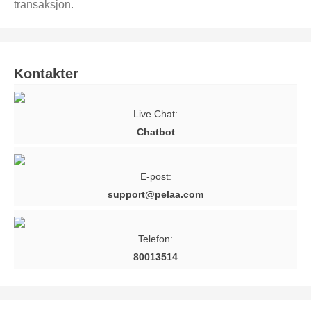
transaksjon.
Kontakter
Live Chat:
Chatbot
E-post:
support@pelaa.com
Telefon:
80013514