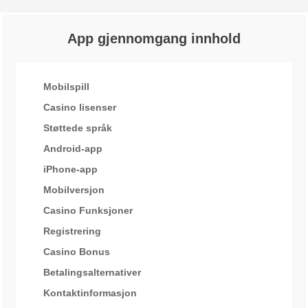
App gjennomgang innhold
Mobilspill
Casino lisenser
Støttede språk
Android-app
iPhone-app
Mobilversjon
Casino Funksjoner
Registrering
Casino Bonus
Betalingsalternativer
Kontaktinformasjon