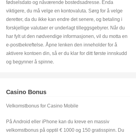
fødselsdato og nåværende bostedsadresse. Enda
viktigere, du må velge en kontovaluta. Sørg for å velge
deretter, da du ikke kan endre det senere, og betaling i
forskjellige valutaer er underlagt tilleggsgebyrer. Når du
har fylt ut den nødvendige informasjonen, vil du motta en
e-postbekreftelse. Åpne lenken den inneholder for å
aktivere kontoen din, så er du klar for ditt første innskudd
og begynner å spinne.
Casino Bonus
Velkomstbonus for Casino Mobile
På Android eller iPhone kan du kreve en massiv
velkomstbonus på opptil € 1000 og 150 gratisspinn. Du