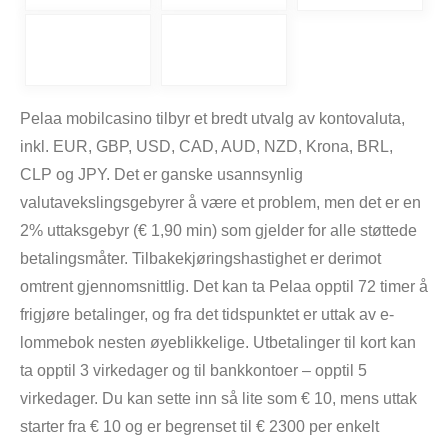
Pelaa mobilcasino tilbyr et bredt utvalg av kontovaluta,
inkl. EUR, GBP, USD, CAD, AUD, NZD, Krona, BRL,
CLP og JPY. Det er ganske usannsynlig
valutavekslingsgebyrer å være et problem, men det er en
2% uttaksgebyr (€ 1,90 min) som gjelder for alle støttede
betalingsmåter. Tilbakekjøringshastighet er derimot
omtrent gjennomsnittlig. Det kan ta Pelaa opptil 72 timer å
frigjøre betalinger, og fra det tidspunktet er uttak av e-
lommebok nesten øyeblikkelige. Utbetalinger til kort kan
ta opptil 3 virkedager og til bankkontoer – opptil 5
virkedager. Du kan sette inn så lite som € 10, mens uttak
starter fra € 10 og er begrenset til € 2300 per enkelt