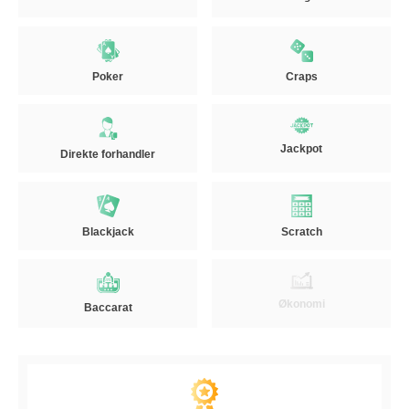
Poker
Craps
Jackpot
Direkte forhandler
Blackjack
Scratch
Økonomi
Baccarat