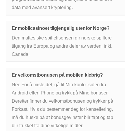
data med avansert kryptering.
Er mobilcasinoet tilgjengelig utenfor Norge?
Den maltesiske spillelisensen gir norske spillere
tilgang fra Europa og andre deler av verden, inkl.
Canada.
Er velkomstbonusen på mobilen klebrig?
Nei. For å miste det, gå til Min konto -siden fra
Android eller iPhone og trykk på Mine bonuser.
Deretter finner du velkomstbonusen og trykker på
Forkast. Hvis du bestemmer deg for kansellering,
må du huske på at bonusgevinster blir tapt og tap
blir trukket fra dine virkelige midler.