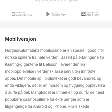
18+ | Betingelser og vilkår gjelder
Mobilversjon
NorgesAutomatens mobilcasino er en spesiell godbit for
norske spillere fra hele verden. Basert på erfaringene fra
iGamng-gigantene til Betsson, leverer den en
mobilopplevelse i verdensklasse selv uten innfødte
apper. Det mobile spillbiblioteket er godt bevandret, og
enda viktigere, det er en morsom og hyggelig opplevelse
å surfe på det. Mangfoldet er utmerket, og du får de mest
populære casinospillene for ekte penger som er
tilgjengelige for Android og iPhone. Fra elskede