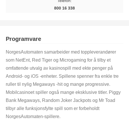
Telefon:
800 16 338
Programvare
NorgesAutomaten samarbeider med toppleverandører
som NetEnt, Red Tiger og Microgaming for å tilby et
omfattende utvalg av kasinospill med ekte penger på
Android- og iOS -enheter. Spillene spenner fra enkle tre
ruller til nylig Megaways -hit og mange progressive.
Mobilcasinoet spiller også mange eksklusive titler. Piggy
Bank Megaways, Random Joker Jackpots og Mr Toad
tilbyr alle funksjonsfylte spill som er forbeholdt
NorgesAutomaten-spillere.