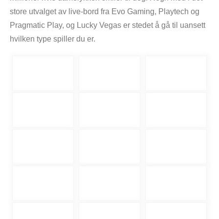
store utvalget av live-bord fra Evo Gaming, Playtech og
Pragmatic Play, og Lucky Vegas er stedet å gå til uansett
hvilken type spiller du er.