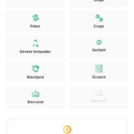
Poker
Craps
Jackpot
Direkte forhandler
Blackjack
Scratch
Økonomi
Baccarat