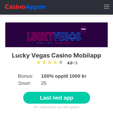
Lucky Vegas Casino Mobilapp
4.0
/ 5
Bonus:
100% opptil 1000 kr
Snurr:
25
Last ned app
18+ | Betingelser og vilkår gjelder