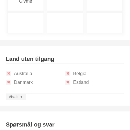
Givme
Land uten tilgang
Australia
Belgia
Danmark
Estland
Frankrike
Hellas
Vis alt
Israel
Italia
Portugal
Romania
Slovakia
Slovenia
Spørsmål og svar
Spania
Storbritannia