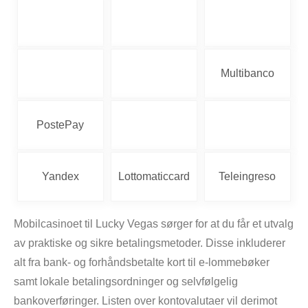
Multibanco
PostePay
Yandex
Lottomaticcard
Teleingreso
Mobilcasinoet til Lucky Vegas sørger for at du får et utvalg
av praktiske og sikre betalingsmetoder. Disse inkluderer
alt fra bank- og forhåndsbetalte kort til e-lommebøker
samt lokale betalingsordninger og selvfølgelig
bankoverføringer. Listen over kontovalutaer vil derimot