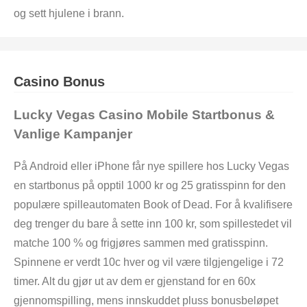
og sett hjulene i brann.
Casino Bonus
Lucky Vegas Casino Mobile Startbonus &
Vanlige Kampanjer
På Android eller iPhone får nye spillere hos Lucky Vegas
en startbonus på opptil 1000 kr og 25 gratisspinn for den
populære spilleautomaten Book of Dead. For å kvalifisere
deg trenger du bare å sette inn 100 kr, som spillestedet vil
matche 100 % og frigjøres sammen med gratisspinn.
Spinnene er verdt 10c hver og vil være tilgjengelige i 72
timer. Alt du gjør ut av dem er gjenstand for en 60x
gjennomspilling, mens innskuddet pluss bonusbeløpet