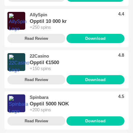
4.4
AllySpin
Opptil 10 000 kr
+250 spins
Download
Read Review
4.8
22Casino
Opptil €1500
+150 spins
Download
Read Review
4.5
Spinbara
Opptil 5000 NOK
+200 spins
Download
Read Review