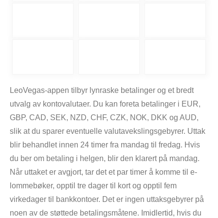
LeoVegas-appen tilbyr lynraske betalinger og et bredt
utvalg av kontovalutaer. Du kan foreta betalinger i EUR,
GBP, CAD, SEK, NZD, CHF, CZK, NOK, DKK og AUD,
slik at du sparer eventuelle valutavekslingsgebyrer. Uttak
blir behandlet innen 24 timer fra mandag til fredag. Hvis
du ber om betaling i helgen, blir den klarert på mandag.
Når uttaket er avgjort, tar det et par timer å komme til e-
lommebøker, opptil tre dager til kort og opptil fem
virkedager til bankkontoer. Det er ingen uttaksgebyrer på
noen av de støttede betalingsmåtene. Imidlertid, hvis du