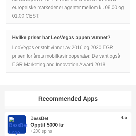
europeiske markeder er agenter mellom kl. 08.00 og
01.00 CEST.
Hvilke priser har LeoVegas-appen vunnet?
LeoVegas er stolt vinner av 2016 og 2020 EGR-
prisen for årets mobilkasinooperatør. De vant også
EGR Marketing and Innovation Award 2018.
Recommended Apps
4.5
BassBet
Opptil 5000 kr
+200 spins