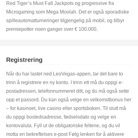
Red Tiger’s Must Fall Jackpots og progressive fra
Microgaming som Mega Moolah. Det er også sporadiske
spilleautomatturneringer tilgjengelig på mobil, og tilbyr
premiepotter noen ganger over € 100.000.
Registrering
Når du har lastet ned LeoVegas-appen, tar det bare to
trinn å registrere en ny konto. I trinn ett må du oppgi e-
postadressen, telefonnummeret ditt, og du må også sette
opp et passord. Du kan også velge en velkomstbonus her
– for kasinoet, live casino eller sportsboken. Til slutt må
du oppgi bostedsadresse, fødselsdato og velge en
kontovaluta. Fyll ut de obligatoriske feltene, og du vil
motta en bekreftelses e-post Følg lenken for å aktivere