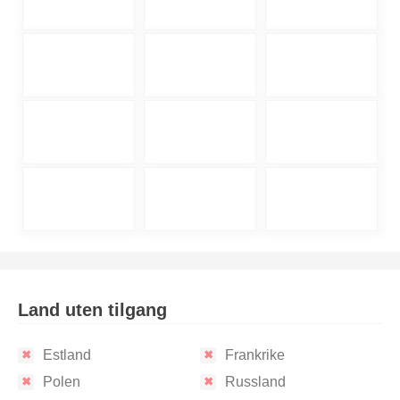
Land uten tilgang
Estland
Frankrike
Polen
Russland