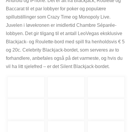
Android og iPhone. Det er alt fra Blackjack, Roulette og
Baccarat til et par lobbyer for poker og populære
spillutstillinger som Crazy Time og Monopoly Live.
Juvelen i løvekronen er imidlertid Chambre Séparée-
lobbyen. Det gir tilgang til et antall LeoVegas eksklusive
Blackjack- og Roulette-bord med spill fra henholdsvis € 5
og 20c. Celebrity Blackjack-bordet, som serveres av to
forhandlere, anbefales også på det varmeste, og hvis du
vil ha litt sjelefred – er det Silent Blackjack-bordet.