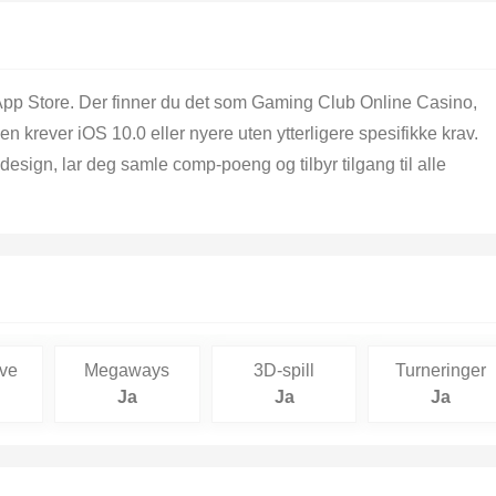
App Store. Der finner du det som Gaming Club Online Casino,
n krever iOS 10.0 eller nyere uten ytterligere spesifikke krav.
sign, lar deg samle comp-poeng og tilbyr tilgang til alle
ive
Megaways
3D-spill
Turneringer
Ja
Ja
Ja