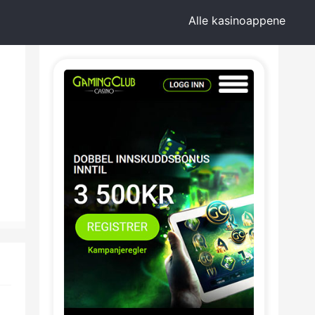
Alle kasinoappene