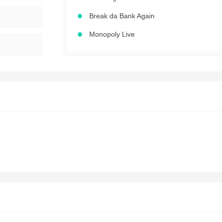
Break da Bank Again
Monopoly Live