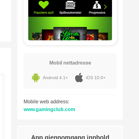
Mobil nettadresse
Android 4.1+
iOS 10.0+
Mobile web address:
www.gamingclub.com
App gjennomgang innhold