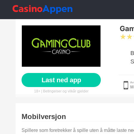
Gam
B
S
Last ned app
18+ | Betingelser og vilkår gjelder
Mobilversjon
Spillere som foretrekker å spille uten å måtte laste 