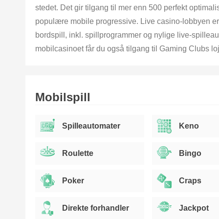
stedet. Det gir tilgang til mer enn 500 perfekt optimal
populære mobile progressive. Live casino-lobbyen er o
bordspill, inkl. spillprogrammer og nylige live-spill
mobilcasinoet får du også tilgang til Gaming Clubs l
Mobilspill
Spilleautomater
Keno
Roulette
Bingo
Poker
Craps
Direkte forhandler
Jackpot