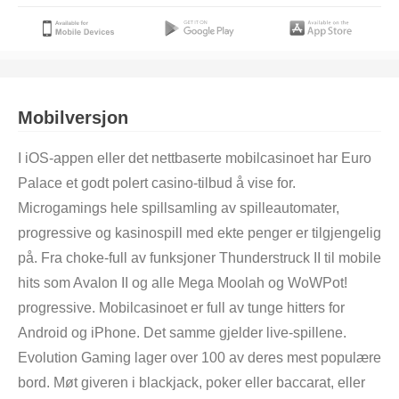
Mobilversjon
I iOS-appen eller det nettbaserte mobilcasinoet har Euro
Palace et godt polert casino-tilbud å vise for.
Microgamings hele spillsamling av spilleautomater,
progressive og kasinospill med ekte penger er tilgjengelig
på. Fra choke-full av funksjoner Thunderstruck II til mobile
hits som Avalon II og alle Mega Moolah og WoWPot!
progressive. Mobilcasinoet er full av tunge hitters for
Android og iPhone. Det samme gjelder live-spillene.
Evolution Gaming lager over 100 av deres mest populære
bord. Møt giveren i blackjack, poker eller baccarat, eller