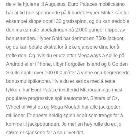
de ville hjulene til Augustus. Euro Palaces mobilcasino
har alltid noe spennende på tilbudet. Hyper Strike kan for
eksempel slippe opptil 30 gratisspinn, og du kan tredoble
den maksimale utbetalingen på 2.000 ganger i løpet av
bonusrunden. Hyper Gold har derimot en 750x jackpot,
og du kan betale ekstra for å øke sjansene dine for å
treffe den. Og hvis du er ute etter Megaways å spille på
Android eller iPhone, tilbyr Forgotten Island og 8 Golden
Skulls opptil over 100 000 måter å vinne og ubegrensede
bonusmultiplikatorer. Hvis du er seriøs med å teste
lykken, har Euro Palace imidlertid Microgamings mest
populære progressive spilleautomater. Sisters of Oz,
Wheel of Wishes og Mega Moolah har alle jackpotter i
millioner. Et eneste heldig spinn er alt som trengs for å
komme til jackpotrunden. Jo mer en høy rulle du er, jo
større er sjansene for å snu livet ditt.