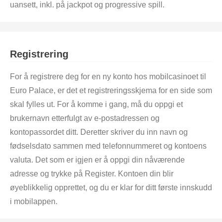
uansett, inkl. på jackpot og progressive spill.
Registrering
For å registrere deg for en ny konto hos mobilcasinoet til
Euro Palace, er det et registreringsskjema for en side som
skal fylles ut. For å komme i gang, må du oppgi et
brukernavn etterfulgt av e-postadressen og
kontopassordet ditt. Deretter skriver du inn navn og
fødselsdato sammen med telefonnummeret og kontoens
valuta. Det som er igjen er å oppgi din nåværende
adresse og trykke på Register. Kontoen din blir
øyeblikkelig opprettet, og du er klar for ditt første innskudd
i mobilappen.