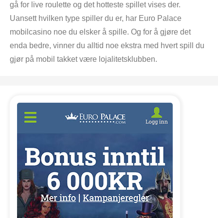
gå for live roulette og det hotteste spillet vises der.
Uansett hvilken type spiller du er, har Euro Palace
mobilcasino noe du elsker å spille. Og for å gjøre det
enda bedre, vinner du alltid noe ekstra med hvert spill du
gjør på mobil takket være lojalitetsklubben.