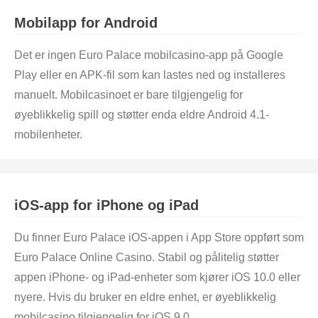
Mobilapp for Android
Det er ingen Euro Palace mobilcasino-app på Google
Play eller en APK-fil som kan lastes ned og installeres
manuelt. Mobilcasinoet er bare tilgjengelig for
øyeblikkelig spill og støtter enda eldre Android 4.1-
mobilenheter.
iOS-app for iPhone og iPad
Du finner Euro Palace iOS-appen i App Store oppført som
Euro Palace Online Casino. Stabil og pålitelig støtter
appen iPhone- og iPad-enheter som kjører iOS 10.0 eller
nyere. Hvis du bruker en eldre enhet, er øyeblikkelig
mobilcasino tilgjengelig for iOS 9.0.