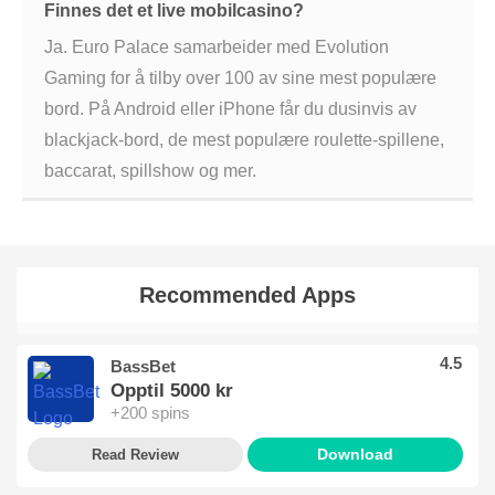
Finnes det et live mobilcasino?
Ja. Euro Palace samarbeider med Evolution
Gaming for å tilby over 100 av sine mest populære
bord. På Android eller iPhone får du dusinvis av
blackjack-bord, de mest populære roulette-spillene,
baccarat, spillshow og mer.
Recommended Apps
4.5
BassBet
Opptil 5000 kr
+200 spins
Download
Read Review