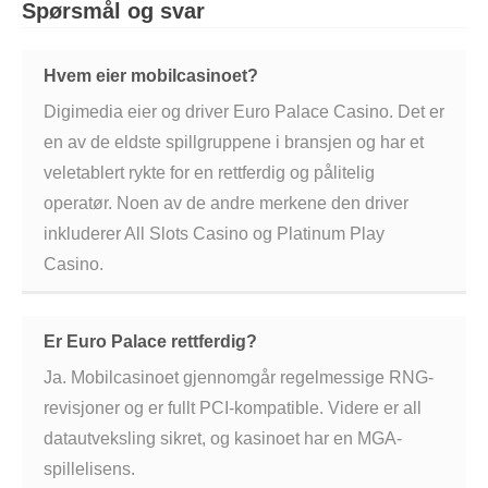
Spørsmål og svar
USA
Hvem eier mobilcasinoet?
Digimedia eier og driver Euro Palace Casino. Det er
en av de eldste spillgruppene i bransjen og har et
veletablert rykte for en rettferdig og pålitelig
operatør. Noen av de andre merkene den driver
inkluderer All Slots Casino og Platinum Play
Casino.
Er Euro Palace rettferdig?
Ja. Mobilcasinoet gjennomgår regelmessige RNG-
revisjoner og er fullt PCI-kompatible. Videre er all
datautveksling sikret, og kasinoet har en MGA-
spillelisens.