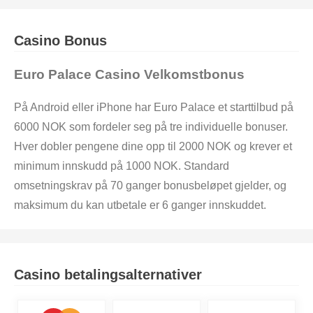
Casino Bonus
Euro Palace Casino Velkomstbonus
På Android eller iPhone har Euro Palace et starttilbud på
6000 NOK som fordeler seg på tre individuelle bonuser.
Hver dobler pengene dine opp til 2000 NOK og krever et
minimum innskudd på 1000 NOK. Standard
omsetningskrav på 70 ganger bonusbeløpet gjelder, og
maksimum du kan utbetale er 6 ganger innskuddet.
Casino betalingsalternativer