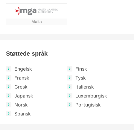
Malta
Støttede språk
Engelsk
Finsk
Fransk
Tysk
Gresk
Italiensk
Japansk
Luxemburgisk
Norsk
Portugisisk
Spansk