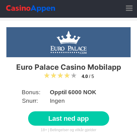
Euro Palace Casino Mobilapp
4.0
/ 5
Bonus:
Opptil 6000 NOK
Snurr:
Ingen
Last ned app
18+ | Betingelser og vilkår gjelder