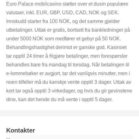
Euro Palace mobilcasino støtter over et dusin populære
valutaer, inkl. EUR, GBP, USD, CAD, NOK og SEK.
Innskudd starter fra 100 NOK, og det samme gjelder
utbetalinger. Uttak er gratis, bortsett fra bankledninger på
under 5000 NOK som medfører et gebyr på 50 NOK.
Behandlingshastighet derimot er ganske god. Kasinoet
tar opptil 24 timer å frigjøre betalinger, men forespørsler
behandles bare fra mandag til torsdag. Når betalingen til
e-lommebøker er avgjort, tar det vanligvis minutter, men i
noen tilfeller må du kanskje vente opptil 3 dager. Uttak av
kort tar også opptil 3 virkedager, og hvis du gir gevinstene
dine, kan det hende du må vente i opptil 5 dager.
Kontakter