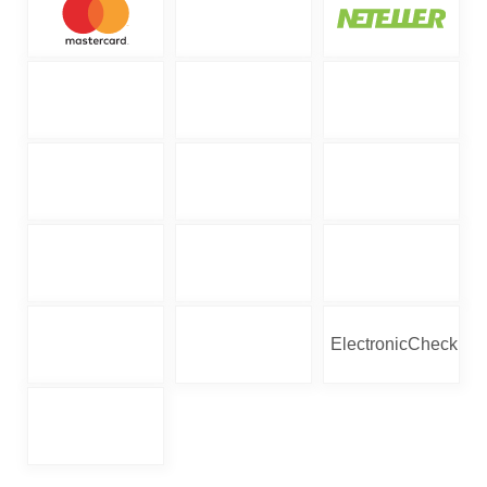
ElectronicCheck