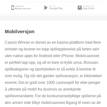
Mobilversjon
Casino Winner er drevet av en kasino-plattform med flere
enheter og leverer en topp spillopplevelse på farten selv
uten native apps for Android eller iPhone. Mobilcasinoet
er perfekt lagt opp, og alt er bare et trykk unna. Bonuser,
spillkategorier og sportsboken er så enkle å komme til
som mulig. Og når det gjelder spillvariasjon, er biblioteket
enormt. Det er godt over 1000 casinospill for ekte penger
å utforske på mobil fra dusinvis av anerkjente
spillleverandører. For de konkurransedyktige spillerne på
den annen side tilbyr mobilcasinoet tilgang til noen av de