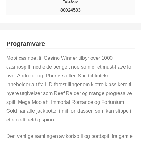
Telefon:
80024583
Programvare
Mobilcasinoet til Casino Winner tilbyr over 1000
casinospill med ekte penger, noe som er et must-have for
hver Android- og iPhone-spiller. Spillbiblioteket
inneholder alt fra HD-forestillinger om kjære klassikere til
nyere utgivelser som Reef Raider og mange progressive
spill. Mega Moolah, Immortal Romance og Fortunium
Gold har alle jackpotter i millionklassen som kan slippe i
et enkelt heldig spinn.
Den vanlige samlingen av kortspill og bordspill fra gamle