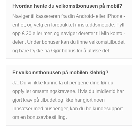
Hvordan hente du velkomstbonusen på mobil?
Naviger til kassereren fra din Android- eller iPhone -
enhet, og velg en foretrukket innskuddsmetode. Fyll
opp € 20 eller mer, og naviger deretter til Min konto -
delen. Under bonuser kan du finne velkomsttilbudet
og bare trykke på Gjør bonus for å utløse det.
Er velkomstbonusen på mobilen klebrig?
Ja. Du vil ikke kunne ta ut pengene dine før du
oppfyller omsetningskravene. Hvis du imidlertid har
gjort krav på tilbudet og ikke har gjort noen
innsatser med huspenger, kan du be kundesupport
om en bonusavbestilling.