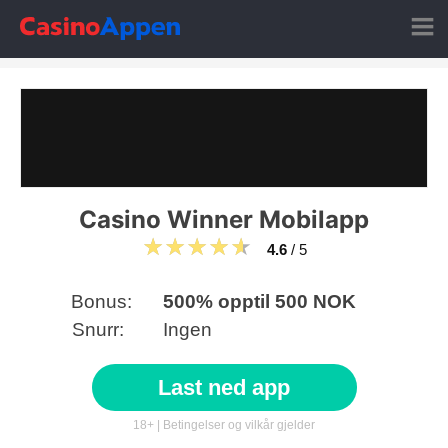
Casino Winner Mobilapp
4.6
/ 5
Bonus:
500% opptil 500 NOK
Snurr:
Ingen
Last ned app
18+ | Betingelser og vilkår gjelder