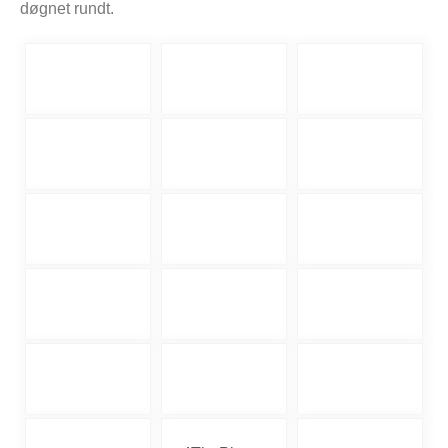
døgnet rundt.