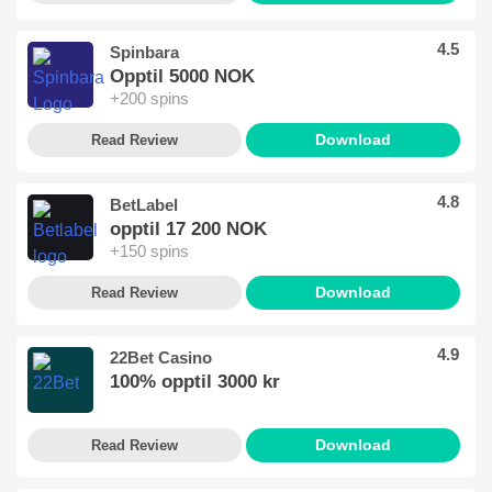
4.5
Spinbara
Opptil 5000 NOK
+200 spins
Download
Read Review
4.8
BetLabel
opptil 17 200 NOK
+150 spins
Download
Read Review
4.9
22Bet Casino
100% opptil 3000 kr
Download
Read Review