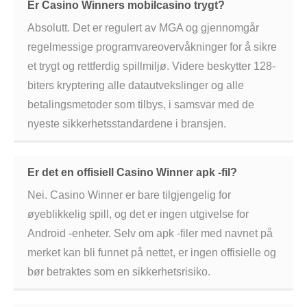
Er Casino Winners mobilcasino trygt?
Absolutt. Det er regulert av MGA og gjennomgår
regelmessige programvareovervåkninger for å sikre
et trygt og rettferdig spillmiljø. Videre beskytter 128-
biters kryptering alle datautvekslinger og alle
betalingsmetoder som tilbys, i samsvar med de
nyeste sikkerhetsstandardene i bransjen.
Er det en offisiell Casino Winner apk -fil?
Nei. Casino Winner er bare tilgjengelig for
øyeblikkelig spill, og det er ingen utgivelse for
Android -enheter. Selv om apk -filer med navnet på
merket kan bli funnet på nettet, er ingen offisielle og
bør betraktes som en sikkerhetsrisiko.