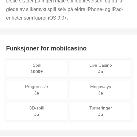
Dette skader på ingen måte spillopplevelsen, og du får
glede av silkemykt spill selv på eldre iPhone- og iPad-
enheter som kjører iOS 9.0+.
Funksjoner for mobilcasino
Spill
Live Casino
1000+
Ja
Progressive
Megaways
Ja
Ja
3D-spill
Turneringer
Ja
Ja