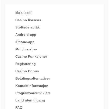
Mobilspill
Casino lisenser
Støttede språk
Android-app
iPhone-app
Mobilversjon
Casino Funksjoner
Registrering
Casino Bonus
Betalingsalternativer
Kontaktinformasjon
Programvareutviklere
Land uten tilgang
FAQ