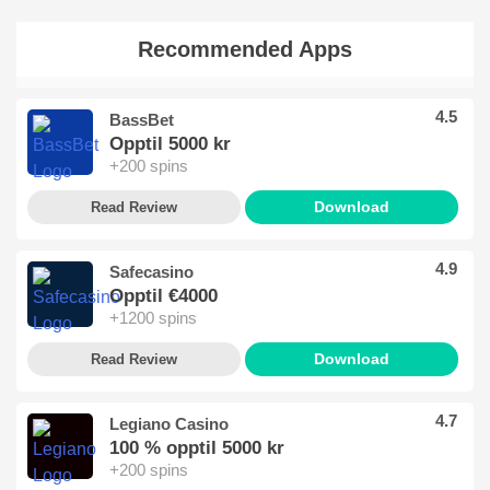
Recommended Apps
4.5
BassBet
Opptil 5000 kr
+200 spins
Download
Read Review
4.9
Safecasino
Opptil €4000
+1200 spins
Download
Read Review
4.7
Legiano Casino
100 % opptil 5000 kr
+200 spins