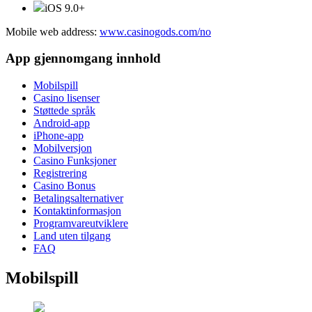
iOS 9.0+
Mobile web address:
www.casinogods.com/no
App gjennomgang innhold
Mobilspill
Casino lisenser
Støttede språk
Android-app
iPhone-app
Mobilversjon
Casino Funksjoner
Registrering
Casino Bonus
Betalingsalternativer
Kontaktinformasjon
Programvareutviklere
Land uten tilgang
FAQ
Mobilspill