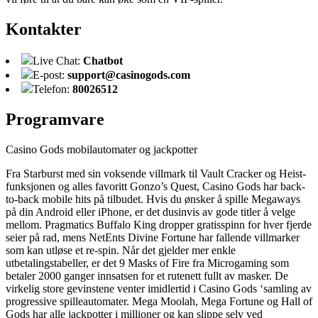
Kontakter
Live Chat:
Chatbot
E-post:
support@casinogods.com
Telefon:
80026512
Programvare
Casino Gods mobilautomater og jackpotter
Fra Starburst med sin voksende villmark til Vault Cracker og Heist-
funksjonen og alles favoritt Gonzo’s Quest, Casino Gods har back-
to-back mobile hits på tilbudet. Hvis du ønsker å spille Megaways
på din Android eller iPhone, er det dusinvis av gode titler å velge
mellom. Pragmatics Buffalo King dropper gratisspinn for hver fjerde
seier på rad, mens NetEnts Divine Fortune har fallende villmarker
som kan utløse et re-spin. Når det gjelder mer enkle
utbetalingstabeller, er det 9 Masks of Fire fra Microgaming som
betaler 2000 ganger innsatsen for et rutenett fullt av masker. De
virkelig store gevinstene venter imidlertid i Casino Gods ‘samling av
progressive spilleautomater. Mega Moolah, Mega Fortune og Hall of
Gods har alle jackpotter i millioner og kan slippe selv ved