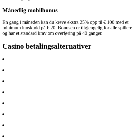
Månedlig mobilbonus
En gang i måneden kan du kreve ekstra 25% opp til € 100 med et
minimum innskudd på € 20. Bonusen er tilgjengelig for alle spillere
og har et standard krav om overføring på 40 ganger.
Casino betalingsalternativer