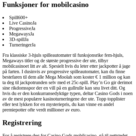
Funksjoner for mobilcasino
Spill
600+
Live Casino
Ja
Progressive
Ja
Megaways
Ja
3D-spill
Ja
Turneringer
Ja
Fra klassiske 3-hjuls spilleautomater til funksjonsrike fem-hjuls,
Megaways titler og de største progressive der ute, tilbyr
mobilcasinoet litt av alt. Spesielt hvis du leter etter jackpotter å jage
på farten. I dusinvis av progressive spilleautomater, kan du finne
bestefaren til dem alle Mega Moolah som koster € 1 million og kan
ta deg til jackpotrunden selv med et 25c-spill. Play’n Go gir derimot
sine rikdomsspor der en vill på en gullrulle kan snu livet ditt. Og
hvis du er den konkurransedyktige typen, deltar Casino Gods i noen
av de mest populære kasinoturneringene der ute. Topp topplister
eller test lykken for en mysteriepris, du kan vinne en andel
premiepotter ofte verdt millioner av euro.
Registrering
For å registrere deg for Casino Gods mobilcasino, gå til nettstedet