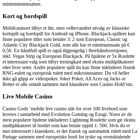
minimumsinnsatser.
Kort og bordspill
Mobilcasinoet tilbyr et lite, men velbevandret utvalg av klassiske
kortspill og bordspill for Android og iPhone. Blackjack-spillere kan
finne populære titler som betaler 3: 2 som European, Classic og
Atlantic City Blackjack Gold, som alle har et minimumssats på €
0,50. En håndfull spill er også tilgjengelig i flerehåndsversjoner,
inkl. Vegas Strip og European Blackjack. På hjulene er 5x Roulette
et interessant valg som tilbyr terningkast med ekstra multiplikatorer
etter hver seier. Andre populære spill du kan finne inkluderer fransk
RNG-rulett og europeisk rulett med mikroinnsatser. Du vil heller
ikke gå glipp av videopoker. Joker Poker, All Aces og Jacks or
Better er alle omtalt sammen med klassikere som Casino Hold’em.
Live Mobile Casino
Casino Gods ‘mobile live casino står for over 100 livebord som
leveres i samarbeid med Evolution Gaming og Ezugi. Noen av de
mest populære hjulene inkluderer Lightning Roulette som gir ekstra
multiplikatorer til bordet som kan betale opptil 1: 500. Hvis du er
mer interessert i klassikere, er det fransk og automatisk rulett med La
Partage sammen med europeiske bord for tyske og svensktalende