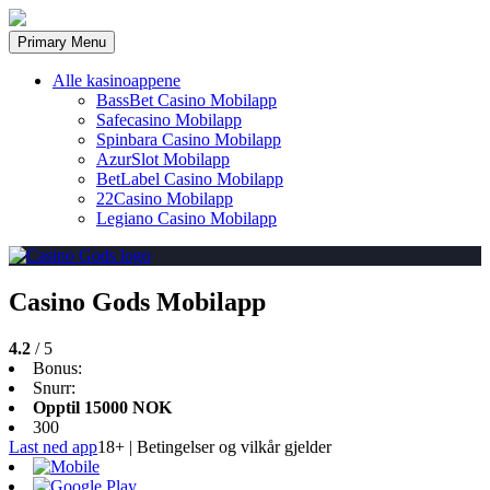
Primary Menu
Alle kasinoappene
BassBet Casino Mobilapp
Safecasino Mobilapp
Spinbara Casino Mobilapp
AzurSlot Mobilapp
BetLabel Casino Mobilapp
22Casino Mobilapp
Legiano Casino Mobilapp
Casino Gods Mobilapp
4.2
/ 5
Bonus:
Snurr:
Opptil 15000 NOK
300
Last ned app
18+ | Betingelser og vilkår gjelder