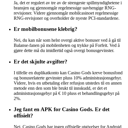
Ja, det er regulert av tre av de strengeste spillmyndighetene i
bransjen og gjennomgår regelmessige uavhengige RNG-
revisjoner. Videre gjennomgår mobilcasinoet regelmessige
RNG-revisjoner og overholder de nyeste PCI-standardene.
Er mobilbonusene klebrig?
Nei, du kan når som helst overgi aktive bonuser ved å gå til
Balanse-fanen på mobilenheten og trykke på Forfeit. Ved å
gjøre dette må du imidlertid også overgi bonusgevinster.
Er det skjulte avgifter?
I tilfelle en duplikatkonto kan Casino Gods kreve bonusfond
og bonusrelaterte gevinster pluss 10% administrasjonsgebyr.
Videre, hvis en utbetaling eller refusjon utstedes til en annen
metode enn den som ble brukt til innskudd, er det et
administrasjonsgebyr på € 10 pluss et behandlingsgebyr på
2%.
Jeg fant en APK for Casino Gods. Er det
offisielt?
Nei, Casino Gods har ingen offisielle utgivelser for Android