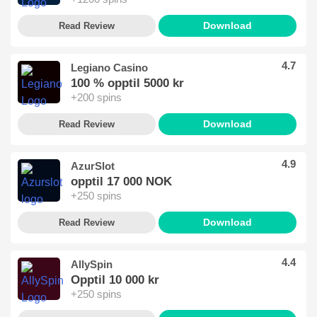
Download
Read Review
4.7
Legiano Casino
100 % opptil 5000 kr
+200 spins
Download
Read Review
4.9
AzurSlot
opptil 17 000 NOK
+250 spins
Download
Read Review
4.4
AllySpin
Opptil 10 000 kr
+250 spins