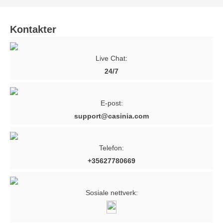
Kontakter
Live Chat:
24/7
E-post:
support@casinia.com
Telefon:
+35627780669
Sosiale nettverk: