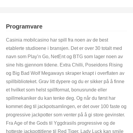
Programvare
Casinia mobilcasino har spill fra noen av de best
etablerte studioene i bransjen. Det er over 30 totalt med
navn som Play’n Go, NetEnt og BTG som lager noen av
sine hits gjennom tidene. Extra Chilli, Poseidons Rising
og Big Bad Wolf Megaways skraper knapt i overflaten av
spillbiblioteket. Grav litt dypere og du er sikker på å finne
et hvilket som helst spillformat, bonusrunde eller
spillmekaniker du kan tenke deg. Og når du først har
kommet deg til jackpotsamlingen, er det over 100 faste og
progressive jackpotter som venter på å gi store gevinster.
Fra Age of the Gods til Yggdrasils progressive og de
hotteste jackpottitlene til Red Tiger, Lady Luck kan smile