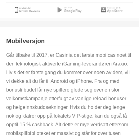
Mobilversjon
Går tilbake til 2017, er Casinia det første mobilcasinoet til
den teknologisk aktiverte iGaming-leverandøren Araxio.
Hvis det er første gang du kommer over noen av dem, vil
vi dekke alt du får til Android og iPhone. Fra og med
bonustilbudet får nye spillere glede seg over en stor
velkomstkampanje etterfulgt av vanlige reload-bonuser
og helgeinnskuddsøkninger. Hvis du holder deg lenge
nok og klatrer opp på lokalets VIP-stige, kan du også få
opptil 15 % cashback. Alt dette er mye verdsatt ettersom
mobilspillbiblioteket er massivt og står for over tusen