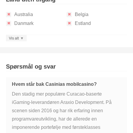
Australia
Belgia
Danmark
Estland
Frankrike
Hellas
Vis alt
Hviterussland
Italia
Nederland
Portugal
Spania
Storbritannia
Spørsmål og svar
Sveits
Sverige
USA
Hvem står bak Casinias mobilcasino?
Den stadig mer populære Curacao-baserte
iGaming-leverandøren Araxio Development. På
scenen siden 2016 og har rik erfaring innen
programvareutvikling, har de allerede en
imponerende portefølje med førsteklasses