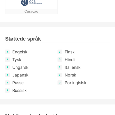
Curacao
Støttede språk
Engelsk
Finsk
Tysk
Hindi
Ungarsk
Italiensk
Japansk
Norsk
Pusse
Portugisisk
Russisk