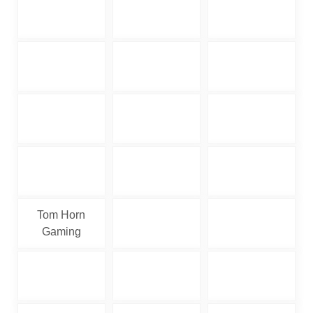
Tom Horn
Gaming