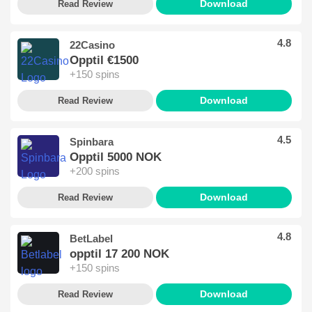
Download
Read Review
4.8
22Casino
Opptil €1500
+150 spins
Download
Read Review
4.5
Spinbara
Opptil 5000 NOK
+200 spins
Download
Read Review
4.8
BetLabel
opptil 17 200 NOK
+150 spins
Download
Read Review