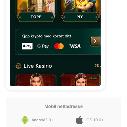
Mobil nettadresse
Android5.0+
iOS 10.0+