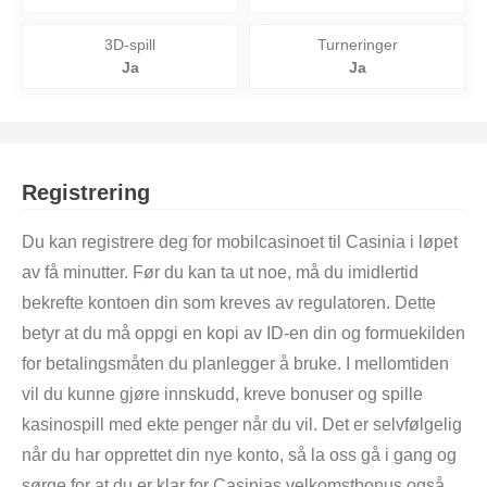
3D-spill
Turneringer
Ja
Ja
Registrering
Du kan registrere deg for mobilcasinoet til Casinia i løpet
av få minutter. Før du kan ta ut noe, må du imidlertid
bekrefte kontoen din som kreves av regulatoren. Dette
betyr at du må oppgi en kopi av ID-en din og formuekilden
for betalingsmåten du planlegger å bruke. I mellomtiden
vil du kunne gjøre innskudd, kreve bonuser og spille
kasinospill med ekte penger når du vil. Det er selvfølgelig
når du har opprettet din nye konto, så la oss gå i gang og
sørge for at du er klar for Casinias velkomstbonus også.