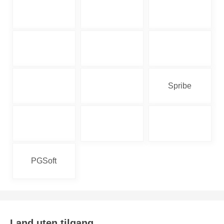
Spribe
PGSoft
Land uten tilgang