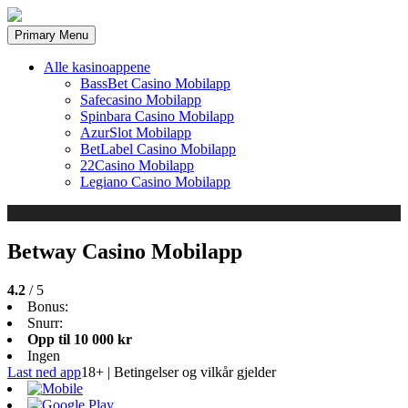
Primary Menu
Alle kasinoappene
BassBet Casino Mobilapp
Safecasino Mobilapp
Spinbara Casino Mobilapp
AzurSlot Mobilapp
BetLabel Casino Mobilapp
22Casino Mobilapp
Legiano Casino Mobilapp
Betway Casino Mobilapp
4.2
/ 5
Bonus:
Snurr:
Opp til 10 000 kr
Ingen
Last ned app
18+ | Betingelser og vilkår gjelder