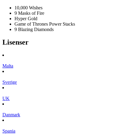
10,000 Wishes
9 Masks of Fire
Hyper Gold
Game of Thrones Power Stacks
9 Blazing Diamonds
Lisenser
Malta
Sverige
UK
Danmark
Spania