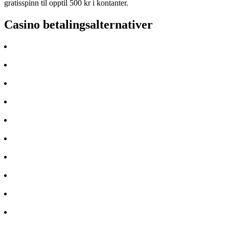
gratisspinn til opptil 500 kr i kontanter.
Casino betalingsalternativer