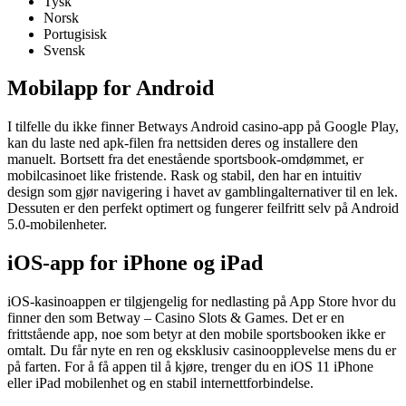
Tysk
Norsk
Portugisisk
Svensk
Mobilapp for Android
I tilfelle du ikke finner Betways Android casino-app på Google Play,
kan du laste ned apk-filen fra nettsiden deres og installere den
manuelt. Bortsett fra det enestående sportsbook-omdømmet, er
mobilcasinoet like fristende. Rask og stabil, den har en intuitiv
design som gjør navigering i havet av gamblingalternativer til en lek.
Dessuten er den perfekt optimert og fungerer feilfritt selv på Android
5.0-mobilenheter.
iOS-app for iPhone og iPad
iOS-kasinoappen er tilgjengelig for nedlasting på App Store hvor du
finner den som Betway – Casino Slots & Games. Det er en
frittstående app, noe som betyr at den mobile sportsbooken ikke er
omtalt. Du får nyte en ren og eksklusiv casinoopplevelse mens du er
på farten. For å få appen til å kjøre, trenger du en iOS 11 iPhone
eller iPad mobilenhet og en stabil internettforbindelse.