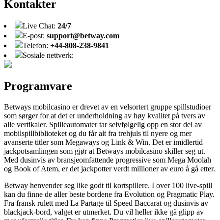
Kontakter
Live Chat:
24/7
E-post:
support@betway.com
Telefon:
+44-808-238-9841
Sosiale nettverk:
Programvare
Betways mobilcasino er drevet av en velsortert gruppe spillstudioer
som sørger for at det er underholdning av høy kvalitet på tvers av
alle vertikaler. Spilleautomater tar selvfølgelig opp en stor del av
mobilspillbiblioteket og du får alt fra trehjuls til nyere og mer
avanserte titler som Megaways og Link & Win. Det er imidlertid
jackpotsamlingen som gjør at Betways mobilcasino skiller seg ut.
Med dusinvis av bransjeomfattende progressive som Mega Moolah
og Book of Atem, er det jackpotter verdt millioner av euro å gå etter.
Betway henvender seg like godt til kortspillere. I over 100 live-spill
kan du finne de aller beste bordene fra Evolution og Pragmatic Play.
Fra fransk rulett med La Partage til Speed Baccarat og dusinvis av
blackjack-bord, valget er utmerket. Du vil heller ikke gå glipp av