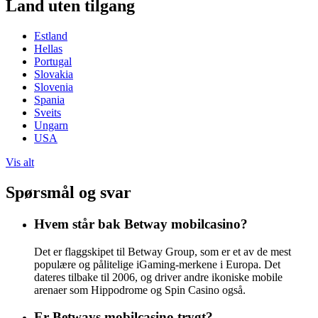
Land uten tilgang
Estland
Hellas
Portugal
Slovakia
Slovenia
Spania
Sveits
Ungarn
USA
Vis alt
Spørsmål og svar
Hvem står bak Betway mobilcasino?
Det er flaggskipet til Betway Group, som er et av de mest
populære og pålitelige iGaming-merkene i Europa. Det
dateres tilbake til 2006, og driver andre ikoniske mobile
arenaer som Hippodrome og Spin Casino også.
Er Betways mobilcasino trygt?