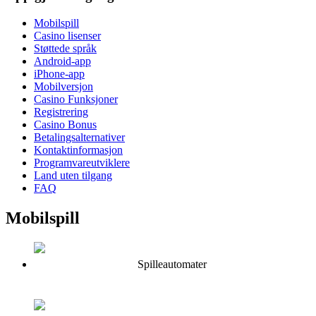
Mobilspill
Casino lisenser
Støttede språk
Android-app
iPhone-app
Mobilversjon
Casino Funksjoner
Registrering
Casino Bonus
Betalingsalternativer
Kontaktinformasjon
Programvareutviklere
Land uten tilgang
FAQ
Mobilspill
Spilleautomater