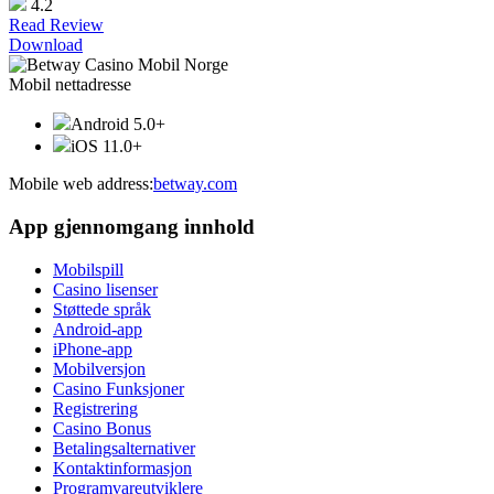
4.2
Read Review
Download
Mobil nettadresse
Android 5.0+
iOS 11.0+
Mobile web address:
betway.com
App gjennomgang innhold
Mobilspill
Casino lisenser
Støttede språk
Android-app
iPhone-app
Mobilversjon
Casino Funksjoner
Registrering
Casino Bonus
Betalingsalternativer
Kontaktinformasjon
Programvareutviklere