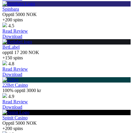
Spinbara
Opptil 5000 NOK
+200 spins
4.5
Read Review
Download
BetLabel
opptil 17 200 NOK
+150 spins
4.8
Read Review
Download
22Bet Casino
100% opptil 3000 kr
4.9
Read Review
Download
Spinit Casino
Opptil 5000 NOK
+200 spins