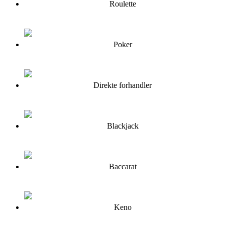
Roulette
Poker
Direkte forhandler
Blackjack
Baccarat
Keno