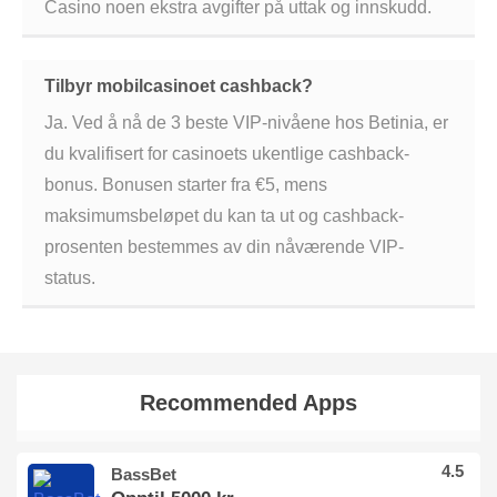
Casino noen ekstra avgifter på uttak og innskudd.
Tilbyr mobilcasinoet cashback?
Ja. Ved å nå de 3 beste VIP-nivåene hos Betinia, er
du kvalifisert for casinoets ukentlige cashback-
bonus. Bonusen starter fra €5, mens
maksimumsbeløpet du kan ta ut og cashback-
prosenten bestemmes av din nåværende VIP-
status.
Recommended Apps
4.5
BassBet