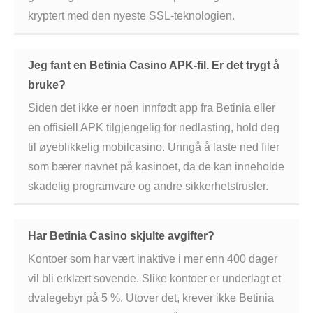
kryptert med den nyeste SSL-teknologien.
Jeg fant en Betinia Casino APK-fil. Er det trygt å
bruke?
Siden det ikke er noen innfødt app fra Betinia eller
en offisiell APK tilgjengelig for nedlasting, hold deg
til øyeblikkelig mobilcasino. Unngå å laste ned filer
som bærer navnet på kasinoet, da de kan inneholde
skadelig programvare og andre sikkerhetstrusler.
Har Betinia Casino skjulte avgifter?
Kontoer som har vært inaktive i mer enn 400 dager
vil bli erklært sovende. Slike kontoer er underlagt et
dvalegebyr på 5 %. Utover det, krever ikke Betinia