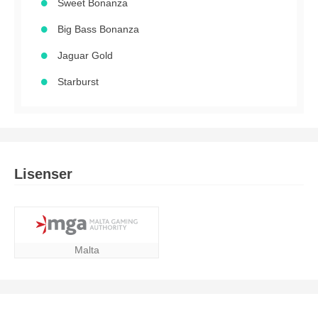
Sweet Bonanza
Big Bass Bonanza
Jaguar Gold
Starburst
Lisenser
Malta