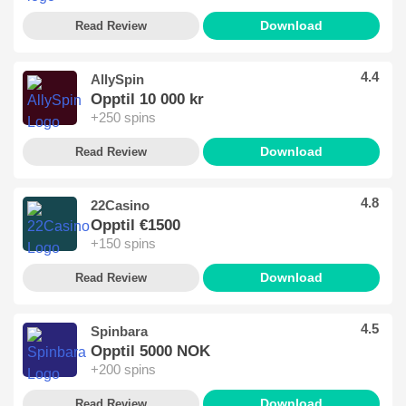
Download
Read Review
4.4
AllySpin
Opptil 10 000 kr
+250 spins
Download
Read Review
4.8
22Casino
Opptil €1500
+150 spins
Download
Read Review
4.5
Spinbara
Opptil 5000 NOK
+200 spins
Download
Read Review