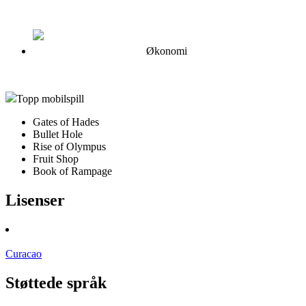
Økonomi
Topp mobilspill
Gates of Hades
Bullet Hole
Rise of Olympus
Fruit Shop
Book of Rampage
Lisenser
Curacao
Støttede språk