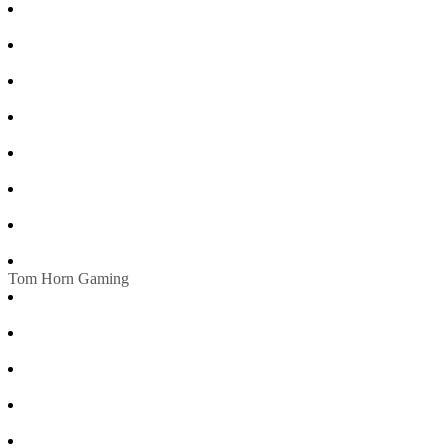
Tom Horn Gaming