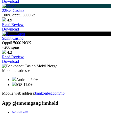
Download
22Bet Casino
100% opptil 3000 kr
4.9
Read Review
Download
Spinit Casino
Opptil 5000 NOK
+200 spins
4.2
Read Review
Download
Mobil nettadresse
Android 5.0+
iOS 11.0+
Mobile web address:
bankonbet.com/no
App gjennomgang innhold
Mobilspill