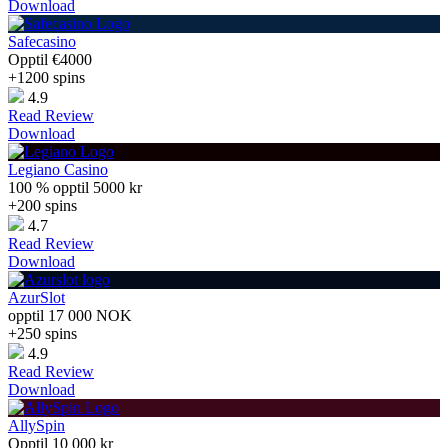
Download
Safecasino
Opptil €4000
+1200 spins
4.9
Read Review
Download
Legiano Casino
100 % opptil 5000 kr
+200 spins
4.7
Read Review
Download
AzurSlot
opptil 17 000 NOK
+250 spins
4.9
Read Review
Download
AllySpin
Opptil 10 000 kr