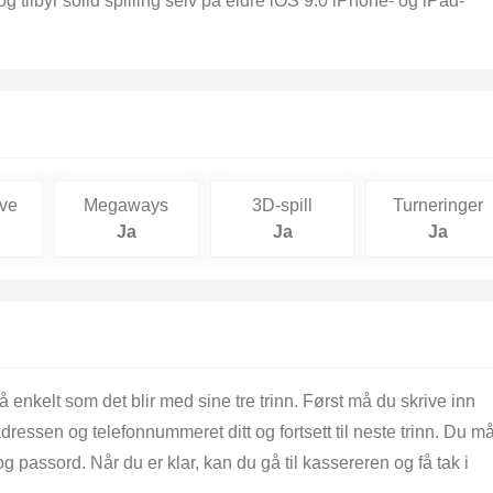
og tilbyr solid spilling selv på eldre iOS 9.0 iPhone- og iPad-
ive
Megaways
3D-spill
Turneringer
Ja
Ja
Ja
 enkelt som det blir med sine tre trinn. Først må du skrive inn
dressen og telefonnummeret ditt og fortsett til neste trinn. Du m
 passord. Når du er klar, kan du gå til kassereren og få tak i