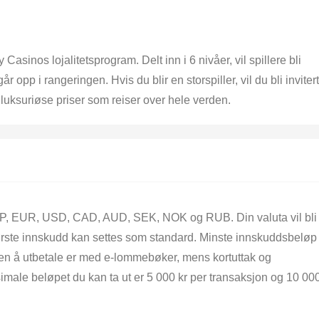
 Casinos lojalitetsprogram. Delt inn i 6 nivåer, vil spillere bli
pp i rangeringen. Hvis du blir en storspiller, vil du bli invitert 
uksuriøse priser som reiser over hele verden.
 GBP, EUR, USD, CAD, AUD, SEK, NOK og RUB. Din valuta vil bli
 første innskudd kan settes som standard. Minste innskuddsbeløp
åten å utbetale er med e-lommebøker, mens kortuttak og
imale beløpet du kan ta ut er 5 000 kr per transaksjon og 10 00