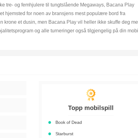
iske tre- og femhjulere til tungtslående Megaways, Bacana Play
noet hjemsted for noen av bransjens mest populære bord fra
en krone et dusin, men Bacana Play vil heller ikke skuffe deg m
ojalitetsprogram og alle turneringer også tilgjengelig på din mob
Topp mobilspill
Book of Dead
Starburst