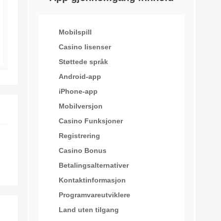
Mobilspill
Casino lisenser
Støttede språk
Android-app
iPhone-app
Mobilversjon
Casino Funksjoner
Registrering
Casino Bonus
Betalingsalternativer
Kontaktinformasjon
Programvareutviklere
Land uten tilgang