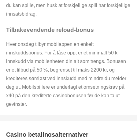
du kan spille, men husk at forskjellige spill har forskjellige
innsatsbidrag.
Tilbakevendende reload-bonus
Hver onsdag tilbyr mobilappen en enkelt
innskuddsbonus. For å låse opp, er et minimalt 50 kr
innskudd via mobilenheten din alt som trengs. Bonusen
er et tilbud på 50 %, begrenset til maks 2200 kr, og
krediteres sømløst ved innskudd med mindre du melder
deg ut. Mobilspillere er underlagt et omsetningskrav på
x40 på den krediterte casinobonusen før de kan ta ut
gevinster.
Casino betalingsalternativer