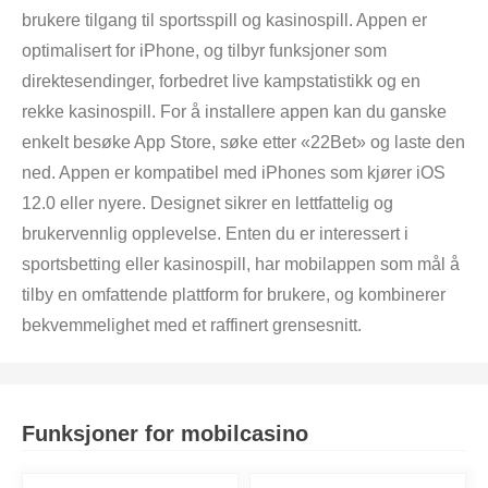
brukere tilgang til sportsspill og kasinospill. Appen er
optimalisert for iPhone, og tilbyr funksjoner som
direktesendinger, forbedret live kampstatistikk og en
rekke kasinospill. For å installere appen kan du ganske
enkelt besøke App Store, søke etter «22Bet» og laste den
ned. Appen er kompatibel med iPhones som kjører iOS
12.0 eller nyere. Designet sikrer en lettfattelig og
brukervennlig opplevelse. Enten du er interessert i
sportsbetting eller kasinospill, har mobilappen som mål å
tilby en omfattende plattform for brukere, og kombinerer
bekvemmelighet med et raffinert grensesnitt.
Funksjoner for mobilcasino