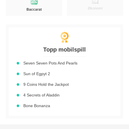
Økonomi
Baccarat
Topp mobilspill
Seven Seven Pots And Pearls
Sun of Egpyt 2
9 Coins Hold the Jackpot
4 Secrets of Aladdin
Bone Bonanza