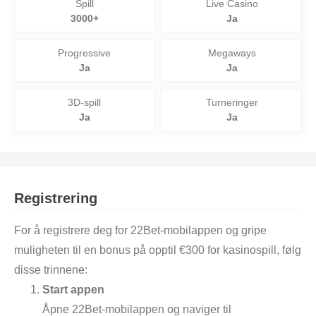
Spill
Live Casino
3000+
Ja
Progressive
Megaways
Ja
Ja
3D-spill
Turneringer
Ja
Ja
Registrering
For å registrere deg for 22Bet-mobilappen og gripe
muligheten til en bonus på opptil €300 for kasinospill, følg
disse trinnene:
Start appen
Åpne 22Bet-mobilappen og naviger til