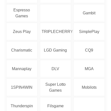
Espresso
Gambit
Games
Zeus Play
TRIPLECHERRY
SimplePlay
Charismatic
LGD Gaming
CQ9
Mannaplay
DLV
MGA
Super Lotto
1SPIN4WIN
Mobilots
Games
Thunderspin
Filsgame