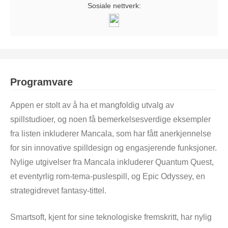
Sosiale nettverk:
Programvare
Appen er stolt av å ha et mangfoldig utvalg av
spillstudioer, og noen få bemerkelsesverdige eksempler
fra listen inkluderer Mancala, som har fått anerkjennelse
for sin innovative spilldesign og engasjerende funksjoner.
Nylige utgivelser fra Mancala inkluderer Quantum Quest,
et eventyrlig rom-tema-puslespill, og Epic Odyssey, en
strategidrevet fantasy-tittel.
Smartsoft, kjent for sine teknologiske fremskritt, har nylig